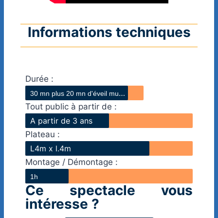
Informations techniques
Durée :
3
0 mn plus 20 mn d'éveil musicale/span>
Tout public à partir de :
A partir de 3 ans
Plateau :
L4m x l.4m
Montage / Démontage :
1h
Ce spectacle vous
intéresse ?